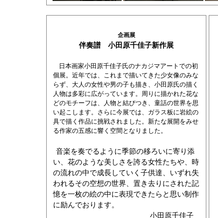
企画展
伴奏譜 小田原千佳子新作展
日本画家小田原千佳子氏のナカジマアートでの初
個展。近年では、これまで描いてきた少女像のみな
らず、大人の女性や男の子も描き、小田原氏の描く
人物は多彩に広がっています。周りに描かれた花な
どのモチーフは、人物と結びつき、童話の世界を思
い起こします。さらに今展では、ガラス板に岩絵の
具で描く作品に挑戦されました。新たな展開をみせ
る作家の五感に響く空間となりました。
音楽を奏でるように季節の移ろいに寄り添
い、花のような美しさを誇る女性たちや、時
の流れの中で成長していく子供達、いずれ失
われるその空想の世界、置き去りにされた記
憶を一枚の絵の中に表現できたらと思い制作
に励んでおります。
小田原千佳子