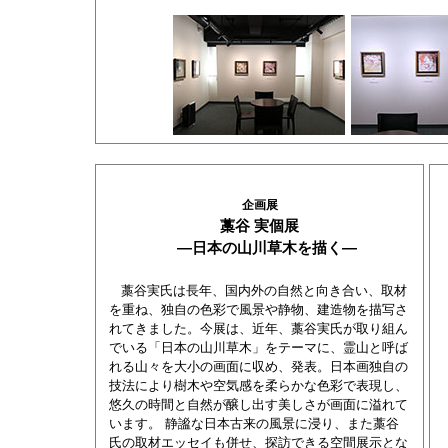
企画展
藁谷 実個展
―日本の山川草木を描く―
藁谷実氏は長年、国内外の自然と向き合い、取材
を重ね、独自の色彩で風景や静物、建造物を描写さ
れてきました。今展は、近年、藁谷実氏が取り組ん
でいる「日本の山川草木」をテーマに、霊山と呼ば
れる山々を大小の画面に収め、発表。日本画独自の
技法により樹木や空気感を柔らかな色彩で表現し、
悠久の時間と自然が醸し出す美しさが画面に溢れて
います。 静謐な日本古来の風景に浸り、また藁谷
氏の取材エッセイも併せ、探訪できる空間展示とな