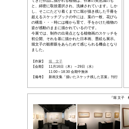
てきた作品に描かれる植物は、作家の美意識のも
と、綿密に取捨選択され、洗練されています。しか
し、そこにたどり着くまでに堀が描き残した千冊を
超えるスケッチブックの中には、葉の一枚、花びら
の構造・・・時には種から育て、手をかけた植物の
姿が感動のままに描かれているのです。
今展では、制作の出発点となる植物画のスケッチを
初公開、それを基に描かれた日本画、墨絵も展示。
堀文子の観察眼をあらためて感じられる機会となり
ました。
【作家】
堀 文子
【会期】 11月16日（木）～29日（水）
11:00～18:30 会期中無休
【備考】 新画文集「描いたスケッチ残した言葉」刊行
『堀 文子