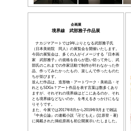
企画展
境界線 武部雅子作品展
ナカジマアートでは9年ぶりとなる武部雅子氏
（日本美術院 同人）の展覧会を開催いたします。
今回の展覧会は、多くの人がイメージする『日本画
家 武部雅子』の規格を自らが思い切って外し、武
部氏のこれまでの作家活動で制作が叶わなかった作
品、作ってみたかったもの、楽しんで作ったものた
ちが並びます。
並んだ作品は、造形物・アートワーク・美術品・そ
れともSDGs？アート作品を表す言葉は数多くあり
ますが、それぞれの境界線はどこにあるのか、それ
とも境界線などないのか、を考えるきっかけにもな
りそうです。
また、今展では2017年8月から2019年9月まで雑誌
『中央公論』の連載小説『卍どもえ』(辻原登・著)
に掲載された挿絵原画も初公開展示いたしました。