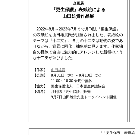
企画展
『更生保護』表紙絵による
山田雄貴作品展
2022年8月～2023年7月まで月刊誌『更生保護』
の表紙絵を山田雄貴氏が担当されました。表紙絵の
テーマは『十二支』。各月の十二支は動物の姿であ
りながら、背景に同化し抽象的に見えます。作家独
自の目線で自由に魅力的にアレンジした新種のよう
な十二支が並びました。
【作家】
山田雄貴
【会期】 8月31日（木）～9月13日（水）
11:00～18:30 会期中無休
【協力】 更生保護法人 日本更生保護協会
【備考】 月刊誌『更生保護』販売
9月7日山田雄貴先生トークイベント開催
『「更生保護」表紙絵