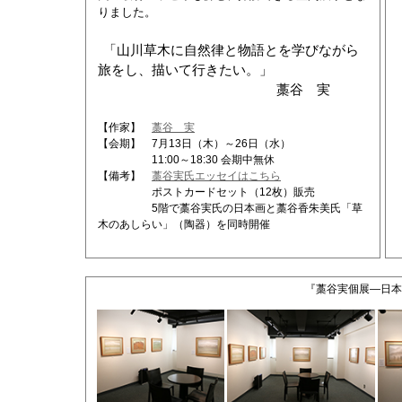
りました。
「山川草木に自然律と物語とを学びながら
旅をし、描いて行きたい。」
藁谷 実
【作家】
藁谷 実
【会期】 7月13日（木）～26日（水）
11:00～18:30 会期中無休
【備考】
藁谷実氏エッセイはこちら
ポストカードセット（12枚）販売
5階で藁谷実氏の日本画と藁谷香朱美氏「草
木のあしらい」（陶器）を同時開催
『藁谷実個展―日本