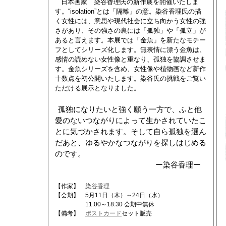
日本画家 染谷香理氏の新作展を開催いたしま
す。“isolation”とは「隔離」の意。染谷香理氏の描
く女性には、意思や現代社会に立ち向かう女性の強
さがあり、その強さの裏には「孤独」や「孤立」が
あると言えます。本展では「金魚」を新たなモチー
フとしてシリーズ化します。無表情に漂う金魚は、
感情の読めない女性像と重なり、孤独を協調させま
す。金魚シリーズを含め、女性像や植物画など新作
十数点を初公開いたします。染谷氏の挑戦をご覧い
ただける展示となりました。
孤独になりたいと強く願う一方で、ふと他
愛のないつながりによって生かされていたこ
とに気づかされます。そして自ら孤独を選ん
だあと、ゆるやかなつながりを探しはじめる
のです。
ー染谷香理ー
【作家】
染谷香理
【会期】 5月11日（木）～24日（水）
11:00～18:30 会期中無休
【備考】
ポストカード
セット販売