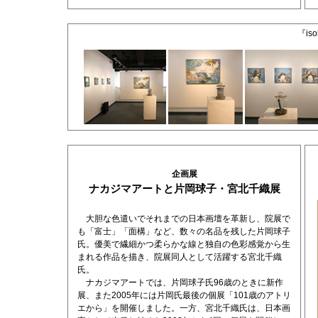
『is
企画展
ナカジマアートと片岡球子・宮北千織展
大胆な色遣いでそれまでの日本画壇を革新し、院展で
も「富士」「面構」など、数々の名品を残した片岡球子
氏。優美で繊細かつ柔らかな線と独自の色彩感覚から生
まれる作品を描き、院展同人として活躍する宮北千織
氏。
ナカジマアートでは、片岡球子氏96歳のときに新作
展、また2005年には片岡氏最後の個展「101歳のアトリ
エから」を開催しました。一方、宮北千織氏は、日本画