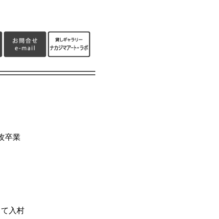
攻卒業
て入村