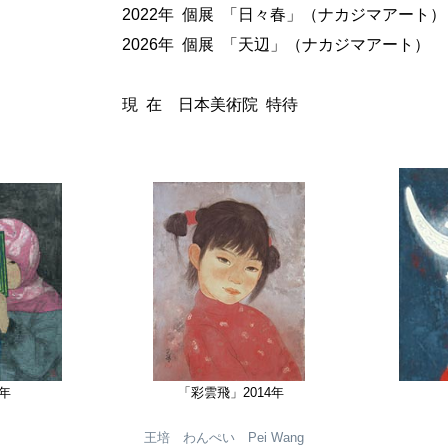
2022年 個展 「日々春」（ナカジマアート）
2026年 個展 「天辺」（ナカジマアート）
現 在 日本美術院 特待
年
「彩雲飛」2014年
王培 わんぺい Pei Wang