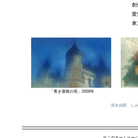
創価大
愛知県
東京富
「青き屋根の塔」2009年
清水由朗 しみずよ
※このホームペー