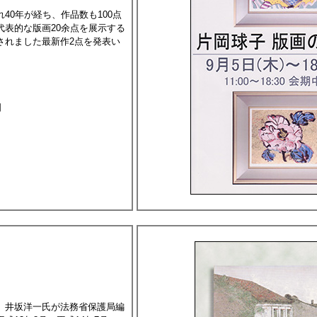
40年が経ち、作品数も100点
代表的な版画20余点を展示する
されました最新作2点を発表い
日
、井坂洋一氏が法務省保護局編