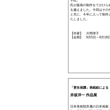
子氏。
氏が版画の制作をてがけられ
を越えました。今回はその
と共に、今年に入って制作
たしました。
【作家】 片岡球子
【会期】 9月5日～9月18
「更生保護」表紙絵による
井坂洋一 作品展
日本美術院所属の日本画家