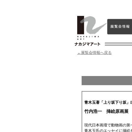
←展覧会情報へ戻る
青木玉著「上り坂下り坂」
竹内浩一 挿絵原画展
現代日本画壇で動物画の第
青木玉氏のエッセイに挿絵