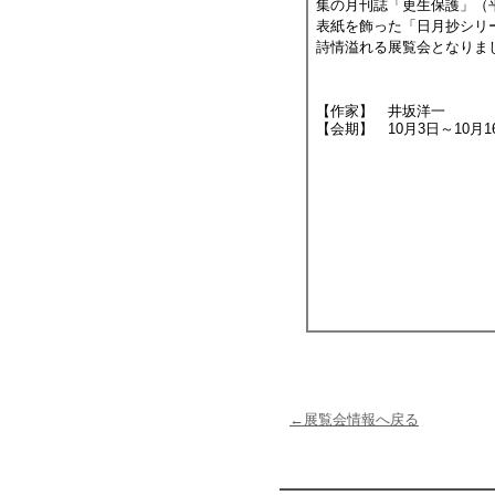
集の月刊誌「更生保護」（平
表紙を飾った「日月抄シリ
詩情溢れる展覧会となりま
【作家】 井坂洋一
【会期】 10月3日～10月1
←展覧会情報へ戻る