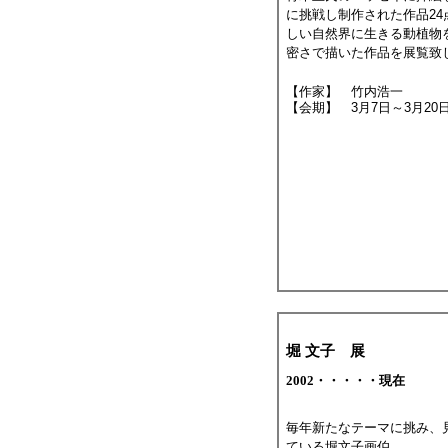
に挑戦し制作された作品2
しい自然界に生きる動植物
密さで描いた作品を展覧致
【作家】 竹内浩一
【会期】 3月7日～3月20
堀 文子 展
2002・・・・・現在
毎年新たなテーマに挑み、
ている堀文子画伯。