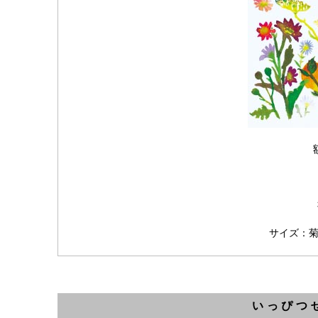
サイズ：菊判（
いっぴつ