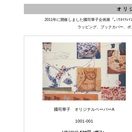
オリ
2011年に開催しました國司華子企画展『｡ﾆｳﾖｲﾅ
ラッピング、ブックカバー、ポ
國司華子 オリジナルペーパーA
1001-001